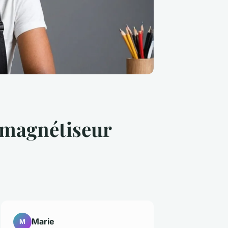
 magnétiseur
Marie
M